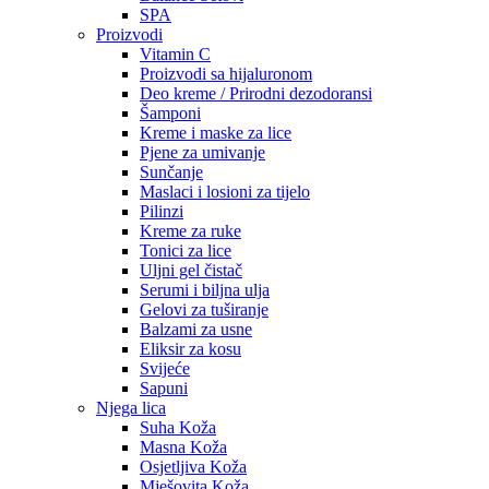
SPA
Proizvodi
Vitamin C
Proizvodi sa hijaluronom
Deo kreme / Prirodni dezodoransi
Šamponi
Kreme i maske za lice
Pjene za umivanje
Sunčanje
Maslaci i losioni za tijelo
Pilinzi
Kreme za ruke
Tonici za lice
Uljni gel čistač
Serumi i biljna ulja
Gelovi za tuširanje
Balzami za usne
Eliksir za kosu
Svijeće
Sapuni
Njega lica
Suha Koža
Masna Koža
Osjetljiva Koža
Mješovita Koža