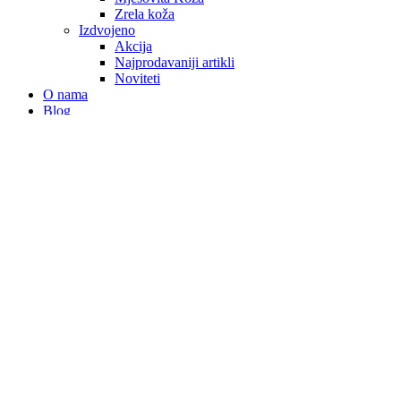
Zrela koža
Izdvojeno
Akcija
Najprodavaniji artikli
Noviteti
O nama
Blog
Kontakt
RUŽIČASTI OK