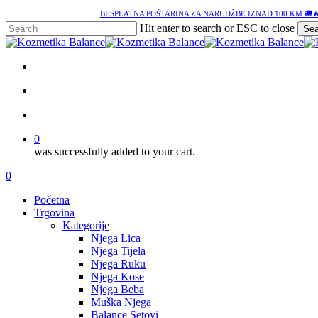
Skip
BESPLATNA POŠTARINA ZA NARUDŽBE IZNAD 100 KM 🚚
to
Hit enter to search or ESC to close
Sea
main
Close
content
Search
facebook
google-
instagram
tiktok
plus
search
account
0
was successfully added to your cart.
Menu
search
account
0
Menu
Početna
Trgovina
Kategorije
Njega Lica
Njega Tijela
Njega Ruku
Njega Kose
Njega Beba
Muška Njega
Balance Setovi