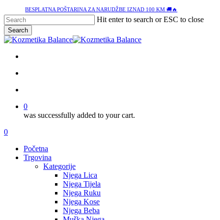
Skip
BESPLATNA POŠTARINA ZA NARUDŽBE IZNAD 100 KM 🚚🔥
to
Hit enter to search or ESC to close
main
Search
content
Close
Search
facebook
google-
instagram
tiktok
plus
search
account
0
was successfully added to your cart.
Menu
search
account
0
Menu
Početna
Trgovina
Kategorije
Njega Lica
Njega Tijela
Njega Ruku
Njega Kose
Njega Beba
Muška Njega