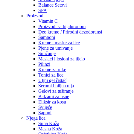
Balance Setovi
SPA
Proizvodi
Vitamin C
Proizvodi sa hijaluronom
Deo kreme / Prirodni dezodoransi
Šamponi
Kreme i maske za lice
Pjene za umivanje
Sunčanje
Maslaci i losioni za tijelo
Pilinzi
Kreme za ruke
Tonici za lice
Uljni gel čistač
Serumi i biljna ulja
Gelovi za tuširanje
Balzami za usne
Eliksir za kosu
Svijeće
Sapuni
Njega lica
Suha Koža
Masna Koža