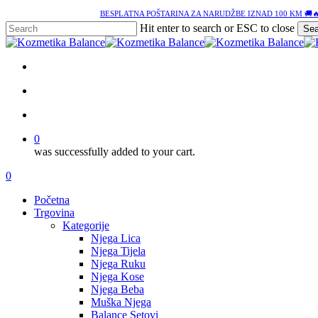
Skip
BESPLATNA POŠTARINA ZA NARUDŽBE IZNAD 100 KM 🚚
to
Hit enter to search or ESC to close
Sea
main
Close
content
Search
facebook
google-
instagram
tiktok
plus
search
account
0
was successfully added to your cart.
Menu
search
account
0
Menu
Početna
Trgovina
Kategorije
Njega Lica
Njega Tijela
Njega Ruku
Njega Kose
Njega Beba
Muška Njega
Balance Setovi