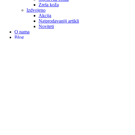
Zrela koža
Izdvojeno
Akcija
Najprodavaniji artikli
Noviteti
O nama
Blog
Kontakt
ANKETA – PRE