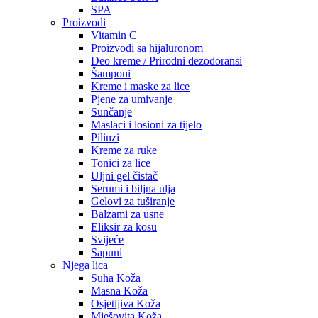
SPA
Proizvodi
Vitamin C
Proizvodi sa hijaluronom
Deo kreme / Prirodni dezodoransi
Šamponi
Kreme i maske za lice
Pjene za umivanje
Sunčanje
Maslaci i losioni za tijelo
Pilinzi
Kreme za ruke
Tonici za lice
Uljni gel čistač
Serumi i biljna ulja
Gelovi za tuširanje
Balzami za usne
Eliksir za kosu
Svijeće
Sapuni
Njega lica
Suha Koža
Masna Koža
Osjetljiva Koža
Mješovita Koža