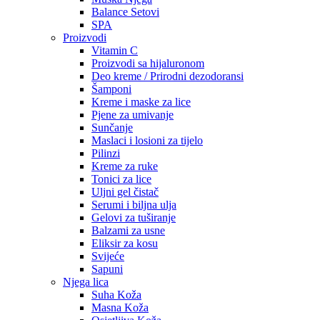
Balance Setovi
SPA
Proizvodi
Vitamin C
Proizvodi sa hijaluronom
Deo kreme / Prirodni dezodoransi
Šamponi
Kreme i maske za lice
Pjene za umivanje
Sunčanje
Maslaci i losioni za tijelo
Pilinzi
Kreme za ruke
Tonici za lice
Uljni gel čistač
Serumi i biljna ulja
Gelovi za tuširanje
Balzami za usne
Eliksir za kosu
Svijeće
Sapuni
Njega lica
Suha Koža
Masna Koža