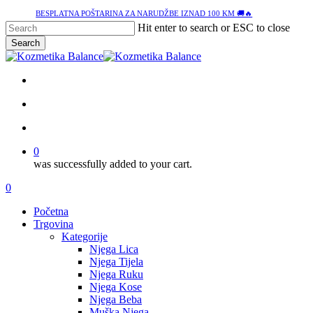
Skip
BESPLATNA POŠTARINA ZA NARUDŽBE IZNAD 100 KM 🚚🔥
to
Hit enter to search or ESC to close
main
Search
content
Close
Search
facebook
google-
instagram
tiktok
plus
search
account
0
was successfully added to your cart.
Menu
search
account
0
Menu
Početna
Trgovina
Kategorije
Njega Lica
Njega Tijela
Njega Ruku
Njega Kose
Njega Beba
Muška Njega