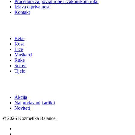
Procedura za povrat robe u zakonskom roku
Izjava o privatnosti
Kontakt
Kategorije
Bebe
Kosa
Lice
Muškarci
Ruke
Setovi
Tijelo
Izdvojeno
Akcija
Najprodavaniji artikli
Noviteti
© 2026 Kozmetika Balance.
facebook
google-