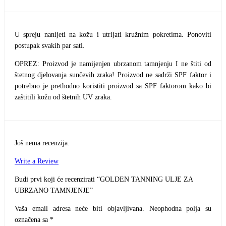
U spreju nanijeti na kožu i utrljati kružnim pokretima. Ponoviti
postupak svakih par sati.
OPREZ: Proizvod je namijenjen ubrzanom tamnjenju I ne štiti od
štetnog djelovanja sunčevih zraka! Proizvod ne sadrži SPF faktor i
potrebno je prethodno koristiti proizvod sa SPF faktorom kako bi
zaštitili kožu od štetnih UV zraka.
Još nema recenzija.
Write a Review
Budi prvi koji će recenzirati “GOLDEN TANNING ULJE ZA
UBRZANO TAMNJENJE”
Vaša email adresa neće biti objavljivana.
Neophodna polja su
označena sa
*