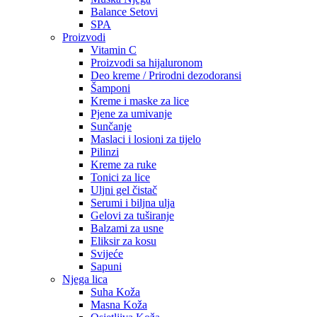
Balance Setovi
SPA
Proizvodi
Vitamin C
Proizvodi sa hijaluronom
Deo kreme / Prirodni dezodoransi
Šamponi
Kreme i maske za lice
Pjene za umivanje
Sunčanje
Maslaci i losioni za tijelo
Pilinzi
Kreme za ruke
Tonici za lice
Uljni gel čistač
Serumi i biljna ulja
Gelovi za tuširanje
Balzami za usne
Eliksir za kosu
Svijeće
Sapuni
Njega lica
Suha Koža
Masna Koža