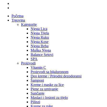
plus
instagram
tiktok
Close
Početna
Menu
Trgovina
Kategorije
Njega Lica
Njega Tijela
Njega Ruku
Njega Kose
Njega Beba
Muška Njega
Balance Setovi
SPA
Proizvodi
Vitamin C
Proizvodi sa hijaluronom
Deo kreme / Prirodni dezodoransi
Šamponi
Kreme i maske za lice
Pjene za umivanje
Sunčanje
Maslaci i losioni za tijelo
Pilinzi
Kreme za ruke