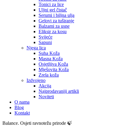
Tonici za lice
Uljni gel čistač
Serumi i biljna ulja
Gelovi za tuširanje
Balzami za usne
Eliksir za kosu
Svijeće
Sapuni
Njega lica
Suha Koža
Masna Koža
Osjetljiva Koža
Mješovita Koža
Zrela koža
Izdvojeno
Akcija
Najprodavaniji artikli
Noviteti
O nama
Blog
Kontakt
Balance. Osjeti ravnotežu prirode 🍃