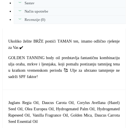
TAMNJENJE
Sastav
količina
Način upotrebe
Recenzije (0)
Ukoliko želite BRŽE postići TAMAN ten, imamo odlično rješenje
za Vas ✔️
GOLDEN TANNING body oil predstavlja fantastičnu kombinaciju
ulja oraha, mrkve i ljesnjaka, koji pomažu postizanju tamnijeg tena
u kratkom vremenskom periodu 🥰 Ulje za ubrzano tamnjenje ne
sadrži SPF faktor!
Juglans Regia Oil, Daucus Carota Oil, Corylus Avellana (Hazel)
Seed Oil, Olea Europea Oil, Hydrogenated Palm Oil, Hydrogenated
Rapeseed Oil, Vanilla Fragrance Oil, Golden Mica, Daucus Carrota
Seed Essential Oil