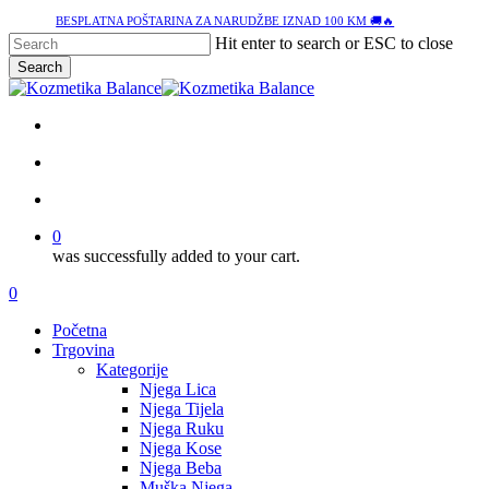
Skip
BESPLATNA POŠTARINA ZA NARUDŽBE IZNAD 100 KM 🚚🔥
to
Hit enter to search or ESC to close
main
Search
content
Close
Search
facebook
google-
instagram
tiktok
plus
search
account
0
was successfully added to your cart.
Menu
search
account
0
Menu
Početna
Trgovina
Kategorije
Njega Lica
Njega Tijela
Njega Ruku
Njega Kose
Njega Beba
Muška Njega