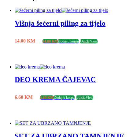
Višnja šećerni piling za tijelo
14.00
KM
14.00
KM
Dodaj u korpu
Quick View
DEO KREMA ČAJEVAC
6.60
KM
6.60
KM
Dodaj u korpu
Quick View
SET ZA UBRZANO TAMNJENJE