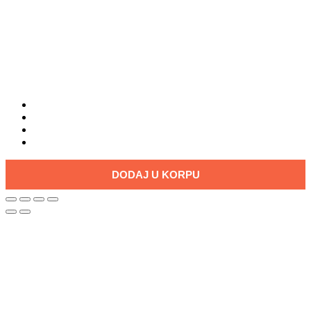
facebook
google-
plus
instagram
tiktok
DODAJ U KORPU