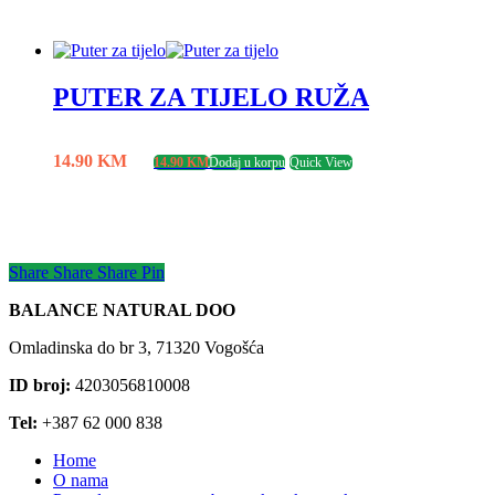
PUTER ZA TIJELO RUŽA
14.90
KM
14.90
KM
Dodaj u korpu
Quick View
Share
Share
Share
Share
Pin
BALANCE NATURAL DOO
Omladinska do br 3, 71320 Vogošća
ID broj:
4203056810008
Tel:
+387 62 000 838
Home
O nama