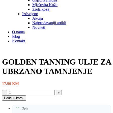
Osjetljiva Koža
Mješovita Koža
Zrela koža
Izdvojeno
Akcija
Najprodavaniji artikli
Noviteti
O nama
Blog
Kontakt
GOLDEN TANNING ULJE ZA
UBRZANO TAMNJENJE
17.90
KM
GOLDEN
TANNING
Dodaj u korpu
ULJE
ZA
Opis
UBRZANO