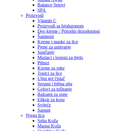
Balance Setovi
SPA
Proizvodi
Vitamin C
Proizvodi sa hijaluronom
Deo kreme / Prirodni dezodoransi
Šamponi
Kreme i maske za lice
Pjene za umivanje
Sunčanje
Maslaci i losioni za tijelo
Pilinzi
Kreme za ruke
Tonici za lice
Uljni gel čistač
Serumi i biljna ulja
Gelovi za tuširanje
Balzami za usne
Eliksir za kosu
Svijeće
Sapuni
Njega lica
Suha Koža
Masna Koža