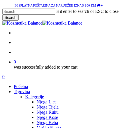
Skip
BESPLATNA POŠTARINA ZA NARUDŽBE IZNAD 100 KM 🚚🔥
to
Hit enter to search or ESC to close
main
Search
content
Close
Search
facebook
google-
instagram
tiktok
plus
search
account
0
was successfully added to your cart.
Menu
search
account
0
Menu
Početna
Trgovina
Kategorije
Njega Lica
Njega Tijela
Njega Ruku
Njega Kose
Njega Beba
Muška Njega