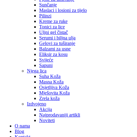
Sunčanje
Maslaci i losioni za tijelo
Pilinzi
Kreme za ruke
Tonici za lice
Uljni gel čistač
Serumi i biljna ulja
Gelovi za tuširanje
Balzami za usne
Eliksir za kosu
Svijeće
Sapuni
Njega lica
Suha Koža
Masna Koža
Osjetljiva Koža
Mješovita Koža
Zrela koža
Izdvojeno
Akcija
Najprodavaniji artikli
Noviteti
O nama
Blog
Kontakt