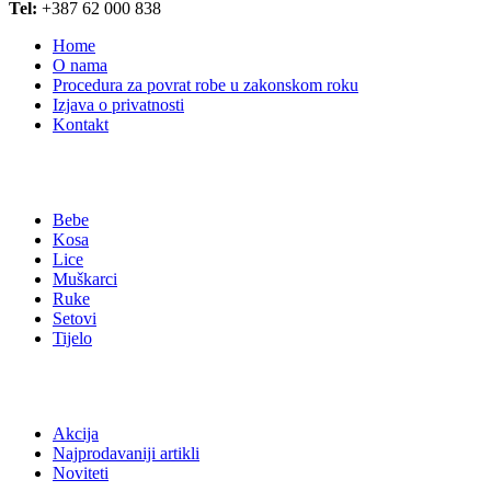
Tel:
+387 62 000 838
Home
O nama
Procedura za povrat robe u zakonskom roku
Izjava o privatnosti
Kontakt
Kategorije
Bebe
Kosa
Lice
Muškarci
Ruke
Setovi
Tijelo
Izdvojeno
Akcija
Najprodavaniji artikli
Noviteti