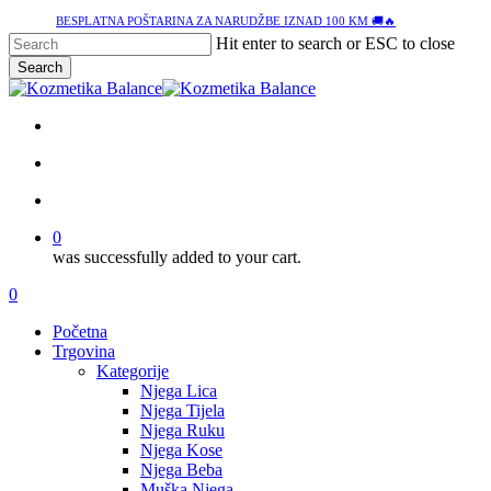
Skip
BESPLATNA POŠTARINA ZA NARUDŽBE IZNAD 100 KM 🚚🔥
to
Hit enter to search or ESC to close
main
Search
content
Close
Search
facebook
google-
instagram
tiktok
plus
search
account
0
was successfully added to your cart.
Menu
search
account
0
Menu
Početna
Trgovina
Kategorije
Njega Lica
Njega Tijela
Njega Ruku
Njega Kose
Njega Beba
Muška Njega