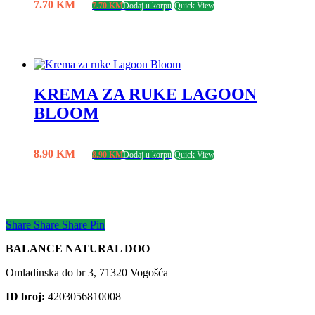
7.70
KM
7.70
KM
Dodaj u korpu
Quick View
KREMA ZA RUKE LAGOON
BLOOM
8.90
KM
8.90
KM
Dodaj u korpu
Quick View
Share
Share
Share
Share
Pin
BALANCE NATURAL DOO
Omladinska do br 3, 71320 Vogošća
ID broj:
4203056810008