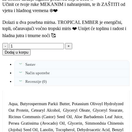
Učinit ce tvoje ruke MEKANIM i nahranjenim, te ih ZAŠTITI od
vjetra i hladnog vremena ❄️❤️
Dolazi u dva posebna mirisa. TROPICAL EMBER je energični,
topli, očaravajući voćno tropski miris ❤️ Unijet će toplinu i radost i
hladna jutra i tmurne noći 🥰
KREMA
ZA
Dodaj u korpu
RUKE
TROPICAL
Sastav
EMBER
količina
Način upotrebe
Recenzije (0)
Aqua, Butyrospermum Parkii Butter, Potassium Olivoyl Hydrolyzed
Oat Protein, Cetearyl Alcohol, Glyceryl Oleate, Glyceryl Stearate,
Ricinus Communis (Castor) Seed Oil, Aloe Barbadensis Leaf Juice,
Persea Gratissima (Avocado) Oil, Glycerin, Simmondsia Chinensis
(Jojoba) Seed Oil, Lanolin, Tocopherol, Dehydroacetic Acid, Benzyl