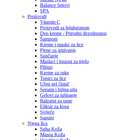
Balance Setovi
SPA
Proizvodi
Vitamin C
Proizvodi sa hijaluronom
Deo kreme / Prirodni dezodoransi
Šamponi
Kreme i maske za lice
Pjene za umivanje
Sunčanje
Maslaci i losioni za tijelo
Pilinzi
Kreme za ruke
Tonici za lice
Uljni gel čistač
Serumi i biljna ulja
Gelovi za tuširanje
Balzami za usne
Eliksir za kosu
Svijeće
Sapuni
Njega lica
Suha Koža
Masna Koža