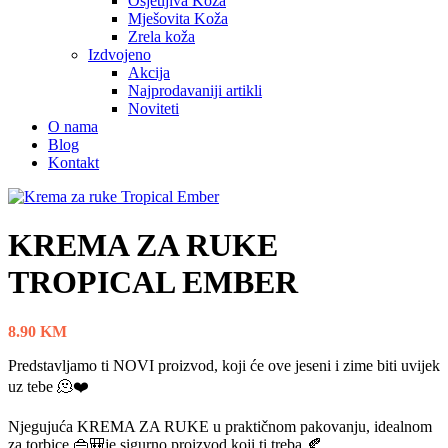
Osjetljiva Koža
Mješovita Koža
Zrela koža
Izdvojeno
Akcija
Najprodavaniji artikli
Noviteti
O nama
Blog
Kontakt
KREMA ZA RUKE
TROPICAL EMBER
8.90
KM
Predstavljamo ti NOVI proizvod, koji će ove jeseni i zime biti uvijek
uz tebe 🫠❤️
Njegujuća KREMA ZA RUKE u praktičnom pakovanju, idealnom
za torbice 👜🎒je sigurno proizvod koji ti treba 🍂