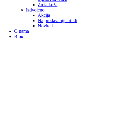
Zrela koža
Izdvojeno
Akcija
Najprodavaniji artikli
Noviteti
O nama
Blog
Kontakt
PJENA ZA UMIVANJE ZA S
12.90
KM
Pjena za umivanje za suhu i normalnu kožu 🍃 Proizvod koji će u