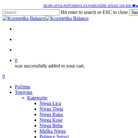
Skip
BESPLATNA POŠTARINA ZA NARUDŽBE IZNAD 100 KM 🚚
to
Hit enter to search or ESC to close
Sea
main
Close
content
Search
facebook
google-
instagram
tiktok
plus
search
account
0
was successfully added to your cart.
Menu
search
account
0
Menu
Početna
Trgovina
Kategorije
Njega Lica
Njega Tijela
Njega Ruku
Njega Kose
Njega Beba
Muška Njega
Balance Setovi