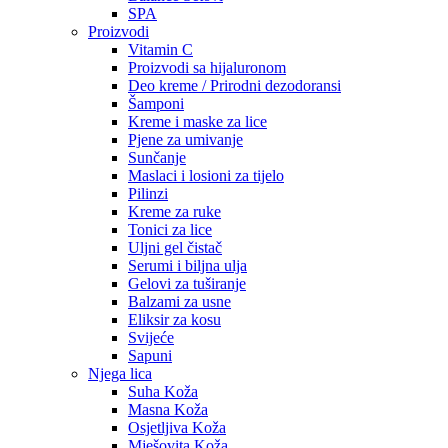
SPA
Proizvodi
Vitamin C
Proizvodi sa hijaluronom
Deo kreme / Prirodni dezodoransi
Šamponi
Kreme i maske za lice
Pjene za umivanje
Sunčanje
Maslaci i losioni za tijelo
Pilinzi
Kreme za ruke
Tonici za lice
Uljni gel čistač
Serumi i biljna ulja
Gelovi za tuširanje
Balzami za usne
Eliksir za kosu
Svijeće
Sapuni
Njega lica
Suha Koža
Masna Koža
Osjetljiva Koža
Mješovita Koža