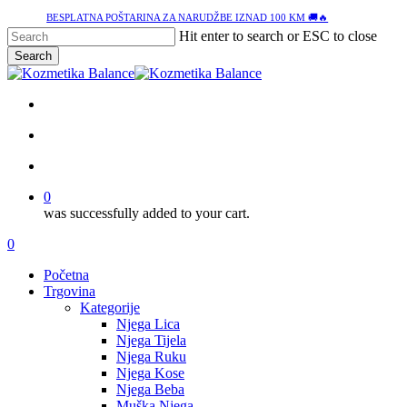
Skip
BESPLATNA POŠTARINA ZA NARUDŽBE IZNAD 100 KM 🚚🔥
to
Hit enter to search or ESC to close
main
Search
content
Close
Search
facebook
google-
instagram
tiktok
plus
search
account
0
was successfully added to your cart.
Menu
search
account
0
Menu
Početna
Trgovina
Kategorije
Njega Lica
Njega Tijela
Njega Ruku
Njega Kose
Njega Beba
Muška Njega