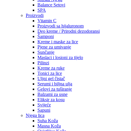
Balance Setovi
SPA
Proizvodi
Vitamin C
Proizvodi sa hijaluronom
Deo kreme / Prirodni dezodoransi
Šamponi
Kreme i maske za lice
Pjene za umivanje
Sunčanje
Maslaci i losioni za tijelo
Pilinzi
Kreme za ruke
Tonici za lice
Uljni gel čistač
Serumi i biljna ulja
Gelovi za tuširanje
Balzami za usne
Eliksir za kosu
Svijeće
Sapuni
Njega lica
Suha Koža
Masna Koža