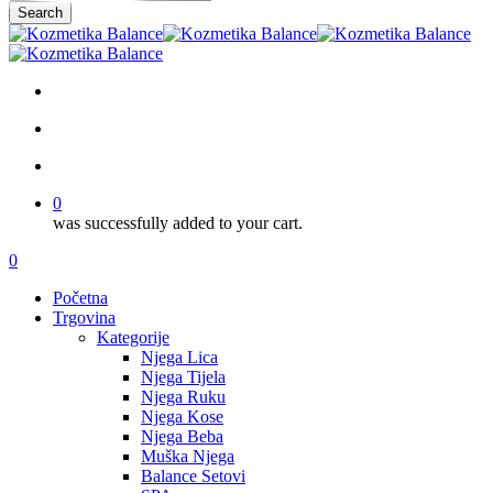
main
Search
content
Close
Search
facebook
google-
instagram
tiktok
plus
search
account
0
was successfully added to your cart.
Menu
search
account
0
Menu
Početna
Trgovina
Kategorije
Njega Lica
Njega Tijela
Njega Ruku
Njega Kose
Njega Beba
Muška Njega
Balance Setovi