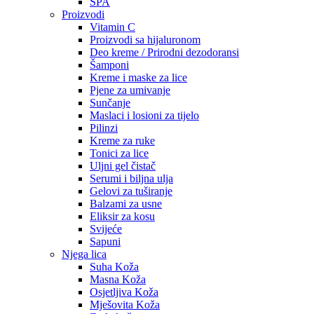
SPA
Proizvodi
Vitamin C
Proizvodi sa hijaluronom
Deo kreme / Prirodni dezodoransi
Šamponi
Kreme i maske za lice
Pjene za umivanje
Sunčanje
Maslaci i losioni za tijelo
Pilinzi
Kreme za ruke
Tonici za lice
Uljni gel čistač
Serumi i biljna ulja
Gelovi za tuširanje
Balzami za usne
Eliksir za kosu
Svijeće
Sapuni
Njega lica
Suha Koža
Masna Koža
Osjetljiva Koža
Mješovita Koža